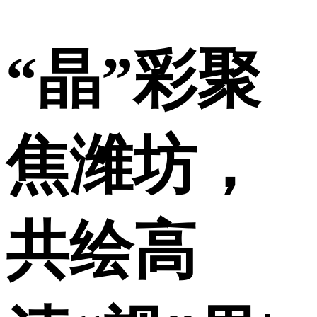
“晶”彩聚
焦潍坊，
共绘高